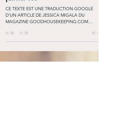
Genevieve Lafreniere
2 janv. 2021
7 min de lecture
Dry January, les bienfaits d'un
janvier sec
CE TEXTE EST UNE TRADUCTION GOOGLE
D'UN ARTICLE DE JESSICA MIGALA DU
MAGAZINE GOODHOUSEKEEPING.COM
https://www.goodhousekeeping.com/healt...