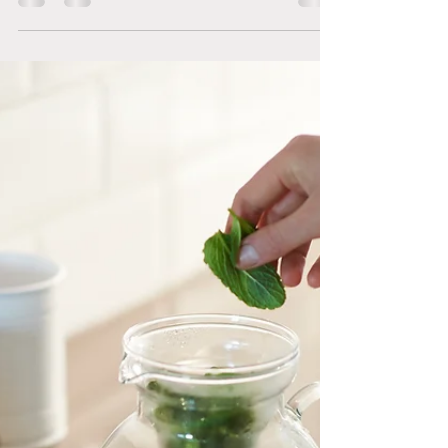
L'ivresse mentale ou être saoul mentalement...
Dérivé du terme Dry Drunk Syndrom utilisé chez
les AA, l'ivresse mentale décrit l'état...