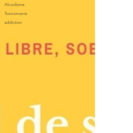
Alcoolisme
Toxicomanie
addiction