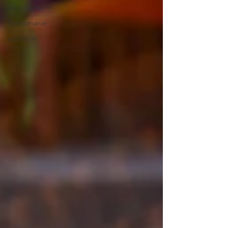
Alcoolisme
Toxicomanie
addiction