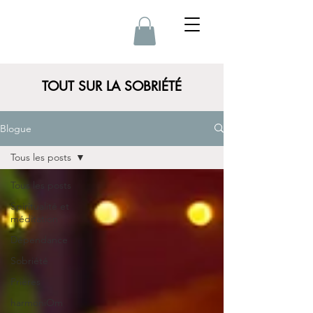
TOUT SUR LA SOBRIÉTÉ
Blogue
Tous les posts
Tous les posts
Spiritualité et
méditation
Dépendance
Sobriété
Prières
harmoniOm