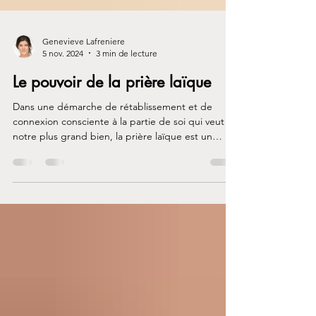
Genevieve Lafreniere
5 nov. 2024
3 min de lecture
Le pouvoir de la prière laïque
Dans une démarche de rétablissement et de
connexion consciente à la partie de soi qui veut
notre plus grand bien, la prière laïque est un
ancrage, une alliée précieuse. C’est une forme de
parole intérieure qui nous aide à sortir du pilotage
automatique, à reprendre contact avec ce que
l’on veut nourrir en soi. Elle nous aide à gérer le
chaos inévitable de la vie avec lucidité et
compassion.