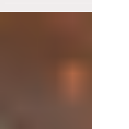
s'aimer, se choisir, se respecter, mettre ses
limites... Derrière ces phrases communes se
trouve une vérité quasi universelle chez celleux qui
développent une addiction: au cœur de la
dépendance, il y a une quête d’amour. Non pas
l’amour romantique ou passionnel, mais un amour
plus fondamental, celui d’être reconnu, vu,
accueilli, sécurisé.