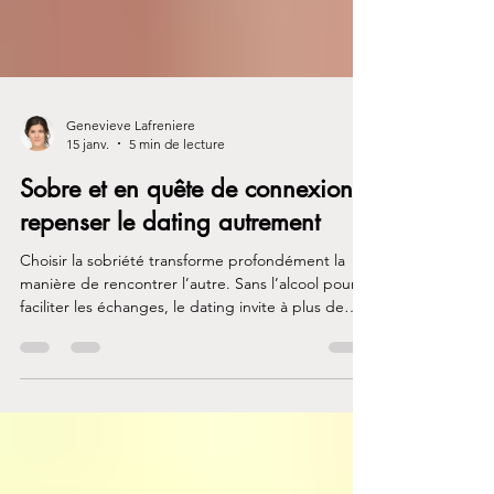
Genevieve Lafreniere
15 janv.
5 min de lecture
Sobre et en quête de connexion:
repenser le dating autrement
Choisir la sobriété transforme profondément la
manière de rencontrer l’autre. Sans l’alcool pour
faciliter les échanges, le dating invite à plus de
présence, de lenteur et d’authenticité. Rencontrer
quelqu’un en étant sobre demande du courage
et de la vulnérabilité, mais offre en retour la
possibilité de créer des liens plus justes, plus
stables et alignés avec son chemin de
rétablissement.