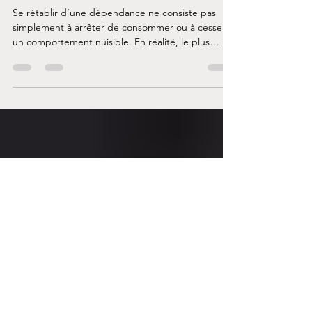
Genevieve Lafreniere
21 oct. 2025
4 min de lecture
Comprendre et apaiser les
cravings
Se rétablir d’une dépendance ne consiste pas
simplement à arrêter de consommer ou à cesser
un comportement nuisible. En réalité, le plus
difficile commence souvent après l’arrêt:
apprendre à vivre avec les cravings, les envies, les
impulsions et les désirs puissants qui resurgissent
parfois sans prévenir.