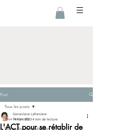
Post
Tous les posts
Genevieve Lafreniere
Tous les posts
14 févr. 2023
4 min de lecture
L'ACT pour se rétablir de
Spiritualité et méditation