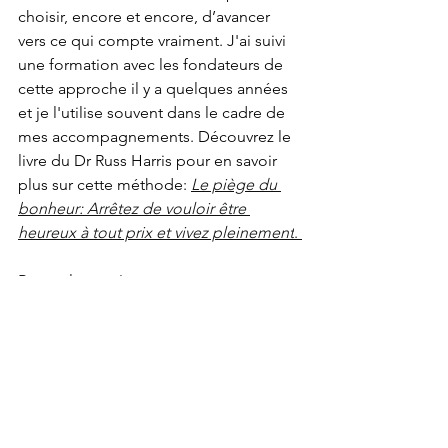
choisir, encore et encore, d’avancer 
vers ce qui compte vraiment. J'ai suivi 
une formation avec les fondateurs de 
cette approche il y a quelques années 
et je l'utilise souvent dans le cadre de 
mes accompagnements. Découvrez le 
livre du Dr Russ Harris pour en savoir 
plus sur cette méthode: 
Le piège du 
bonheur: Arrêtez de vouloir être 
heureux à tout prix et vivez pleinement
. 
Bonne lecture!
Geneviève
addiction
sobriété
dépendance
rétablissement
coachdesobriété
intervention en dépendances
multidépendance
hygiène mentale
dépendance affective
arrêter de boire
alcoolisme
toxicomanie
méditation
sobriété émotionnelle
Dépendance