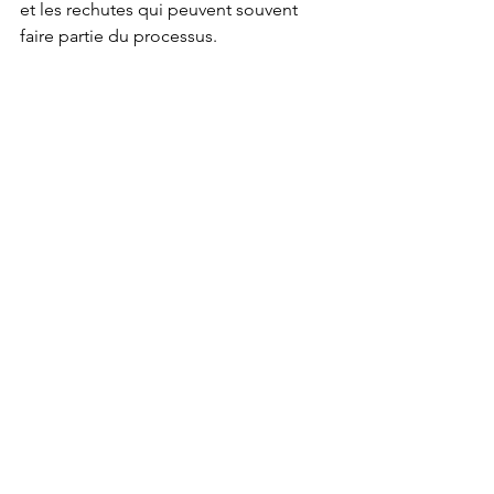
et les rechutes qui peuvent souvent 
faire partie du processus. 
Bonne démarche,
Geneviève
addiction
dépendance
coachdesobriété
intervention en dépendances
multidépendance
ivresse mentale
hygiène mentale
dépendance affective
arrêter de boire
alcoolisme
toxicomanie
sobriété émotionnelle
autorégulation
sobriété émotive
autonomie affective
sobriétéémotionnelle
autovalidation
rechute
Dépendance
Sobriété