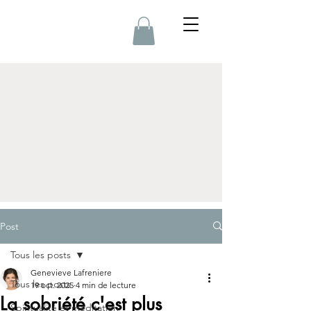
Post
Tous les posts
Genevieve Lafreniere
Tous les posts
19 oct. 2025
4 min de lecture
La sobriété c'est plus
Spiritualité et méditation