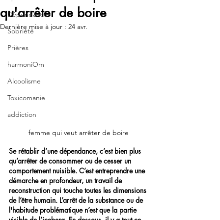
qu'arrêter de boire
Dépendance
Dernière mise à jour :
24 avr.
Sobriété
Prières
harmoniOm
Alcoolisme
Toxicomanie
addiction
femme qui veut arrêter de boire
Se rétablir d’une dépendance, c’est bien plus 
qu’arrêter de consommer ou de cesser un 
comportement nuisible. C’est entreprendre une 
démarche en profondeur, un travail de 
reconstruction qui touche toutes les dimensions 
de l’être humain. L’arrêt de la substance ou de 
l'habitude problématique n’est que la partie 
visible de l’iceberg. En dessous, il y a tout ce 