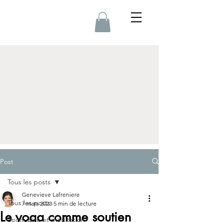
Post
Tous les posts
Genevieve Lafreniere
Tous les posts
7 mars 2023
5 min de lecture
Le yoga comme soutien
Spiritualité et méditation