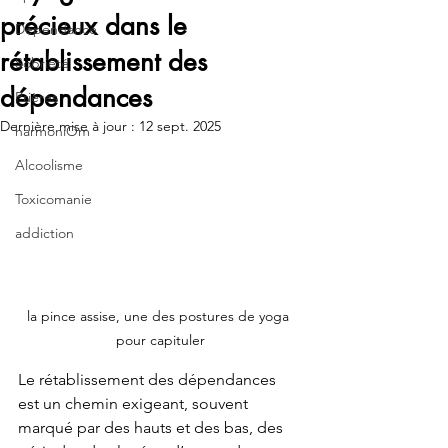
précieux dans le
Dépendance
rétablissement des
Sobriété
dépendances
Prières
Dernière mise à jour :
12 sept. 2025
harmoniOm
Alcoolisme
Toxicomanie
addiction
la pince assise, une des postures de yoga 
pour capituler
Le rétablissement des dépendances 
est un chemin exigeant, souvent 
marqué par des hauts et des bas, des 