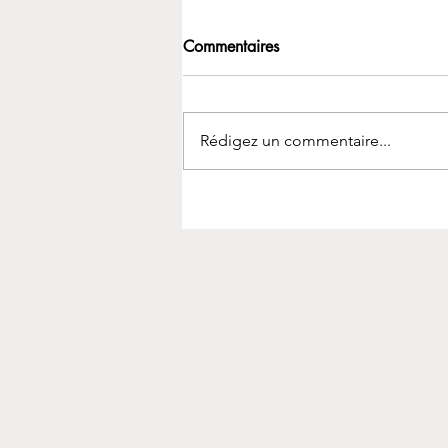
Commentaires
Rédigez un commentaire...
Comment traverser un craving:
7 pratiques concrètes