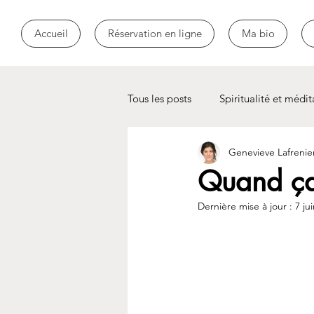
Accueil
Réservation en ligne
Ma bio
Tous les posts
Spiritualité et médit
Genevieve Lafrenie
Toxicomanie
addiction
Quand ça
Dernière mise à jour :
7 ju