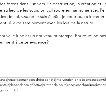
des forces dans l’univers. La destruction, la création et l’
e au lieu de les subir, on collabore en harmonie avec l'
rties de soi. Quand je suis à jeûn, je contribue à incarner
ent. À vivre sereinement avec les lois de la nature. 
nouvelle lune et un nouveau printemps. Pourquoi ne pas 
iemment à cette évidence?
ance
rétablissement
coachdesobriété
intervention en dépendances
mul
entale
dépendance affective
arrêter de boire
coach
coachpnl
méditatio
gabor maté