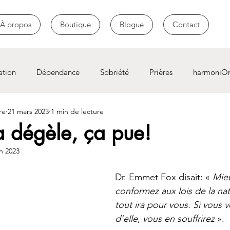
À propos
Boutique
Blogue
Contact
ation
Dépendance
Sobriété
Prières
harmoniO
re
21 mars 2023
1 min de lecture
 dégèle, ça pue!
in 2023
Dr. Emmet Fox disait: « 
Mie
conformez aux lois de la na
tout ira pour vous. Si vous 
d’elle, vous en souffrirez
 ». 