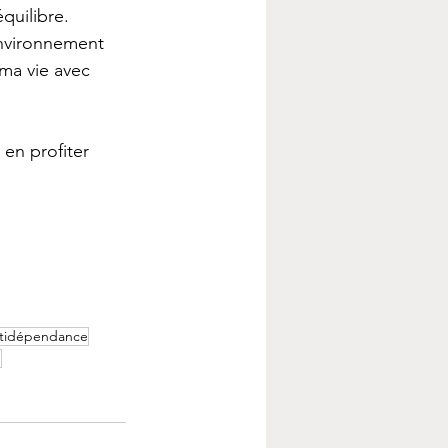
équilibre. 
environnement 
 ma vie avec 
en profiter 
tidépendance
n