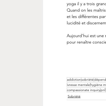
yoga il y a trois gran
Quand on les maîtris
et les différentes pa
lucidité et discernem
Aujourd’hui est une 
pour renaître consc
addiction
sobriété
dépend
ivresse mentale
hygiène m
compassionate inquiry
pnl
Sobriété