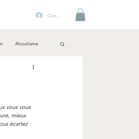
Connexion
m
Alcoolisme
ux vous vous 
ture, mieux 
vous écartez 