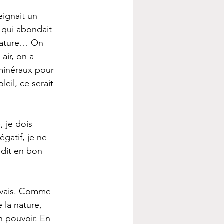
ignait un 
s qui abondait 
 nature… On 
air, on a 
minéraux pour 
oleil, ce serait 
, je dois 
égatif, je ne 
dit en bon 
uvais. Comme 
 la nature, 
n pouvoir. En 