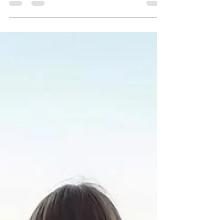
à cesser un comportement nuisible. En
réalité, le plus difficile commence souvent
après l’arrêt: apprendre à vivre avec les
cravings, les envies, les impulsions et les
désirs puissants qui resurgissent parfois sans
prévenir.