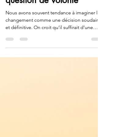
Genevieve Lafreniere
7 oct. 2025
5 min de lecture
Changer n'est pas qu'une
question de volonté
Nous avons souvent tendance à imaginer le
changement comme une décision soudaine
et définitive. On croit qu’il suffirait d’une
forte volonté pour arrêter de consommer,
pour cesser de grignoter le soir ou pour se
lever chaque matin afin d’aller courir. Mais si
cela était aussi simple, nous n’aurions pas
besoin de tant d’efforts, de soutien et de
persévérance.