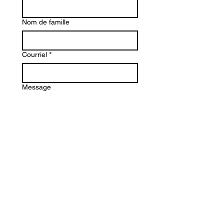
Nom de famille
Courriel
*
Message
Envoyer
Lundi : 13 h - 18 h
Mardi: 13 h - 17 h
Mercredi
: 10 h - 17 h
Jeudi: 11 h - 18 h