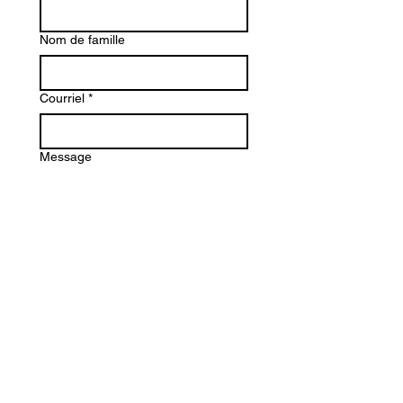
Nom de famille
Courriel
*
Message
Envoyer
Lundi : 13 h - 18 h
Mardi: 13 h - 17 h
Mercredi
: 10 h - 17 h
Jeudi: 11 h - 18 h