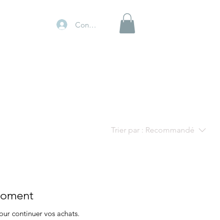
Connexion
Trier par :
Recommandé
 moment
our continuer vos achats.