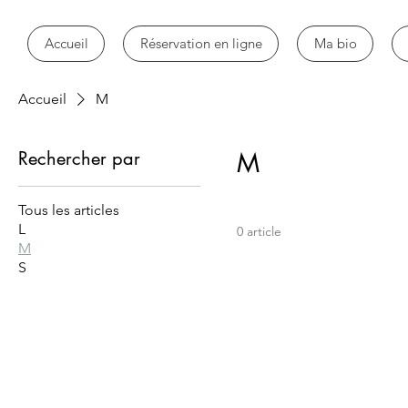
Accueil
Réservation en ligne
Ma bio
Accueil
M
Rechercher par
M
Tous les articles
L
0 article
M
S