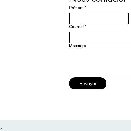
Prénom
*
Courriel
*
Message
Envoyer
re