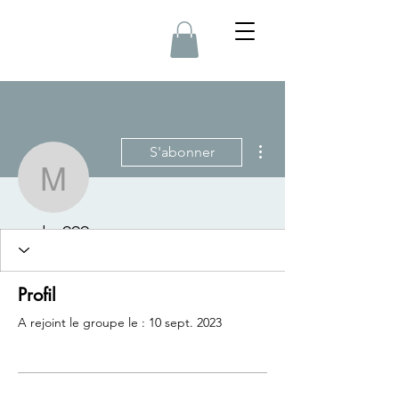
Plus d'actions
S'abonner
maler999
maler999
Profil
A rejoint le groupe le : 10 sept. 2023