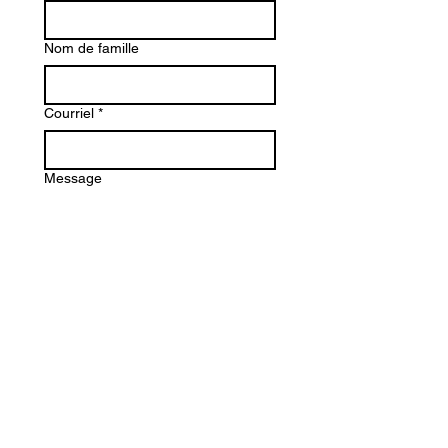
Nom de famille
Courriel
*
Message
Envoyer
Lundi : 13 h - 18 h
Mardi: 13 h - 17 h
Mercredi
: 10 h - 17 h
Jeudi: 11 h - 18 h