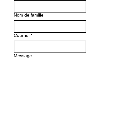
Nom de famille
Courriel
*
Message
Envoyer
Lundi : 13 h - 18 h
Mardi: 13 h - 17 h
Mercredi
: 10 h - 17 h
Jeudi: 11 h - 18 h