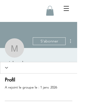
Plus d'actions
S'abonner
michaudom
michaudom
Profil
A rejoint le groupe le : 1 janv. 2026