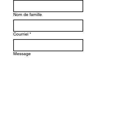
Nom de famille
Courriel
*
Message
Envoyer
Lundi : 13 h - 18 h
Mardi: 13 h - 17 h
Mercredi
: 10 h - 17 h
Jeudi: 11 h - 18 h