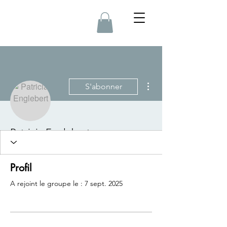
Plus d'actions
S'abonner
Patricia Englebert
Profil
A rejoint le groupe le : 7 sept. 2025