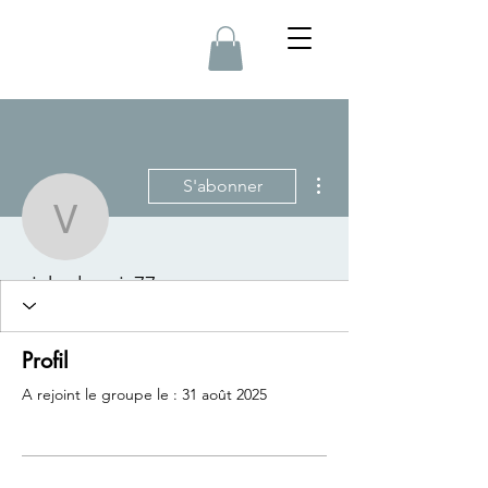
Plus d'actions
S'abonner
vickydupuis77
vickydupuis77
Profil
A rejoint le groupe le : 31 août 2025