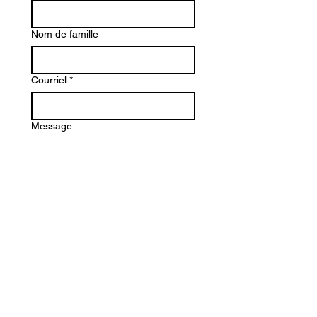
Nom de famille
Courriel
*
Message
Envoyer
Lundi : 13 h - 18 h
Mardi: 13 h - 17 h
Mercredi
: 10 h - 17 h
Jeudi: 11 h - 18 h