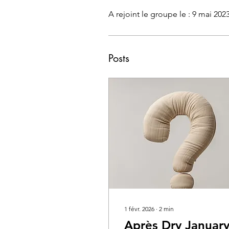
A rejoint le groupe le : 9 mai 202
Posts
1 févr. 2026
∙
2
min
Après Dry January