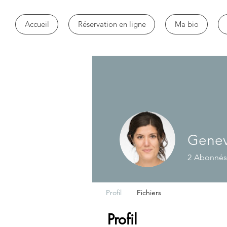
Accueil
Réservation en ligne
Ma bio
Genev
2
Abonnés
Profil
Fichiers
Profil