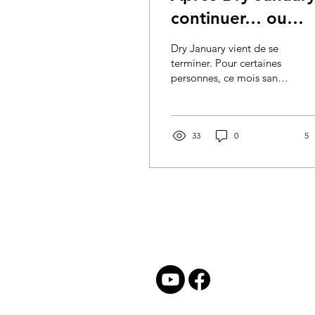
continuer… ou
s’arrêter...
Dry January vient de se
terminer. Pour certaines
personnes, ce mois sans
alcool a été un défi
révélateur. Pour d’autres,
il a été plus inconfortable,
exigeant ou simplement
33
0
5
suffisant. Et maintenant,
une nouvelle proposition
circule: poursuivre avec le
défi 28 jours!