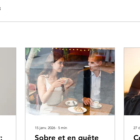
3
15 janv. 2026
∙
5
min
27 
:
Sobre et en quête
C