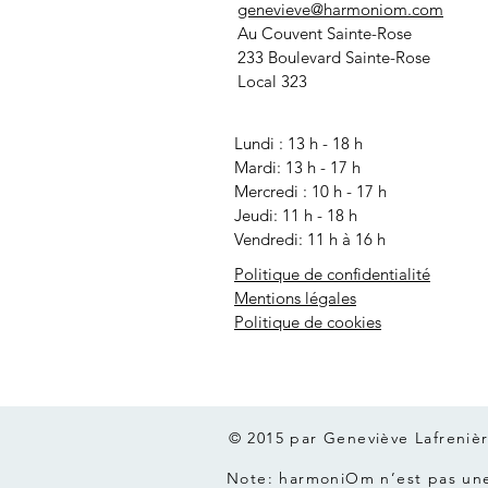
genevieve@harmoniom.com
Au Couvent Sainte-Rose
233 Boulevard Sainte-Rose
Local 323
Lundi : 13 h - 18 h
Mardi: 13 h - 17 h
Mercredi
: 10 h - 17 h
Jeudi: 11 h - 18 h
Vendredi: 11 h à 16 h
Politique de confidentialité
Mentions légales
Politique de cookies
© 2015 par Geneviève Lafreniè
Note: harmoniOm n’est pas une