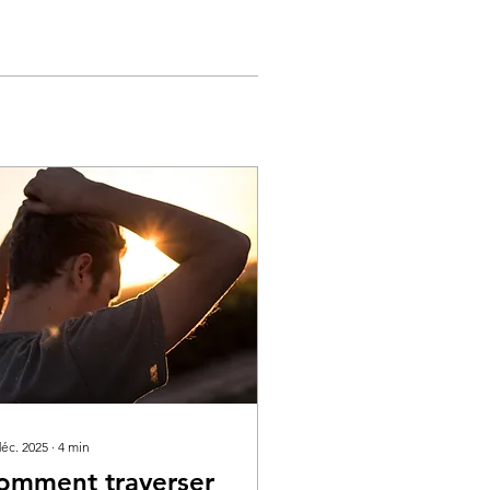
déc. 2025
∙
4
min
omment traverser