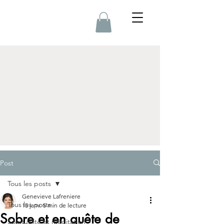
Post
Tous les posts
Genevieve Lafreniere
Tous les posts
15 janv.
5 min de lecture
Sobre et en quête de
Spiritualité et méditation