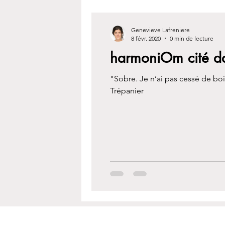
Genevieve Lafreniere
8 févr. 2020
0 min de lecture
harmoniOm cité da
"Sobre. Je n’ai pas cessé de boi
Trépanier