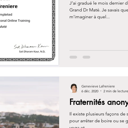
J’ai gradué le mois dernier 
Grand Dr Maté. Je savais que 
m’imaginer à quel...
Genevieve Lafreniere
6 déc. 2020
2 min de lectur
Fraternités ano
Il existe plusieurs façons de
pour arrêter de boire ou se g
yoga et...