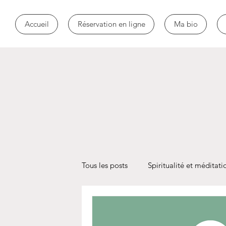
Accueil
Réservation en ligne
Ma bio
Tous les posts
Spiritualité et méditati
Toxicomanie
addiction