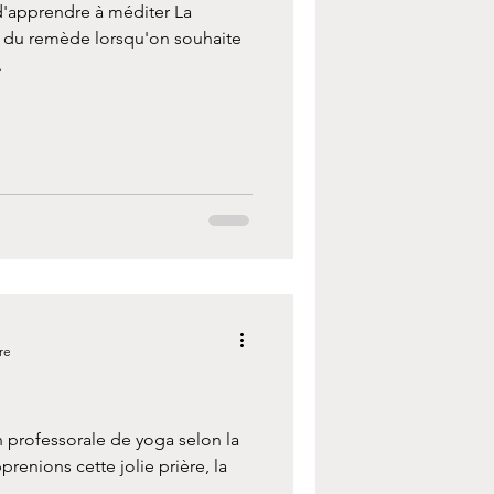
d'apprendre à méditer La
e du remède lorsqu'on souhaite
.
re
n professorale de yoga selon la
enions cette jolie prière, la