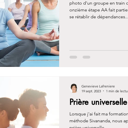
photo d'un groupe en train 
onzième étape AA fait parti
se rétablir de dépendances..
Genevieve Lafreniere
19 sept. 2023
1 min de lectu
Prière universelle
Lorsque j'ai fait ma formatio
méthode Sivananda, nous appr
prière universelle...