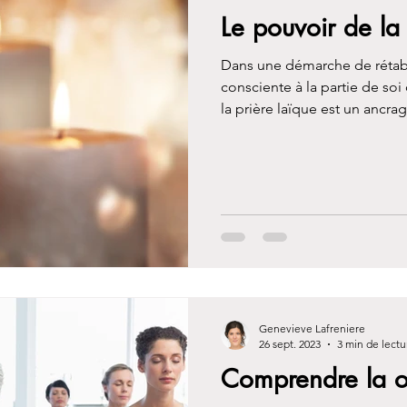
Le pouvoir de la 
Dans une démarche de rétab
consciente à la partie de soi
la prière laïque est un ancrag
une forme de parole intérieur
pilotage automatique, à repr
veut nourrir en soi. Elle nous
de la vie avec lucidité et co
Genevieve Lafreniere
26 sept. 2023
3 min de lectu
Comprendre la 