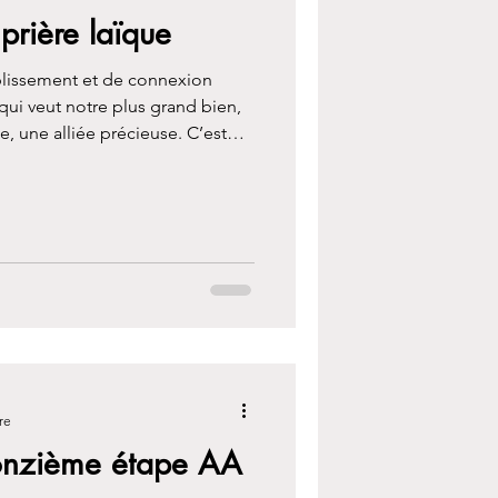
prière laïque
lissement et de connexion
 qui veut notre plus grand bien,
e, une alliée précieuse. C’est
e qui nous aide à sortir du
endre contact avec ce que l’on
 aide à gérer le chaos inévitable
mpassion.
re
onzième étape AA