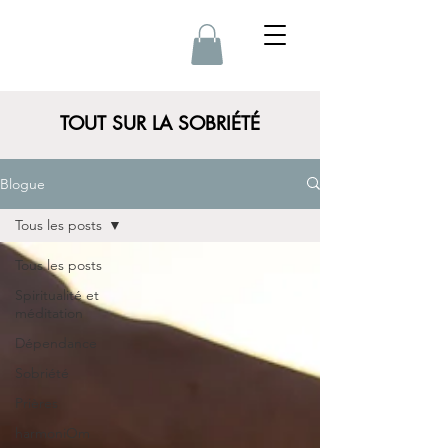
TOUT SUR LA SOBRIÉTÉ
Blogue
Tous les posts
Tous les posts
Spiritualité et
méditation
Dépendance
Sobriété
Prières
harmoniOm