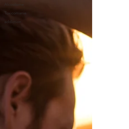
Alcoolisme
Toxicomanie
addiction