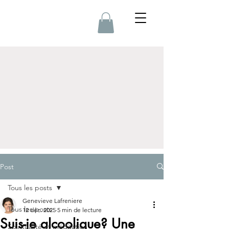
Post
Tous les posts
Genevieve Lafreniere
Tous les posts
12 déc. 2025
5 min de lecture
Suis-je alcoolique? Une
Spiritualité et méditation