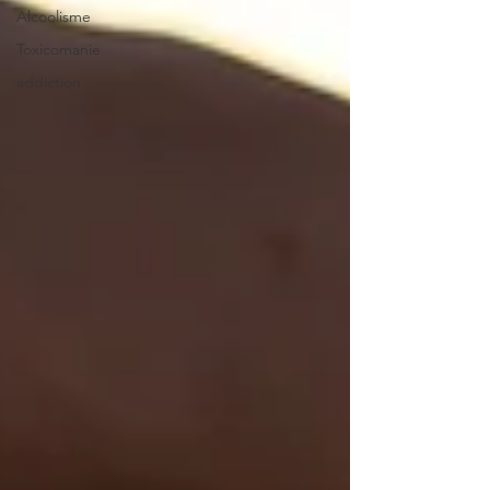
Alcoolisme
Toxicomanie
addiction