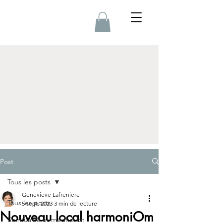
Post
Tous les posts
Genevieve Lafreniere
Tous les posts
5 sept. 2023
3 min de lecture
Nouveau local harmoniOm
Spiritualité et méditation