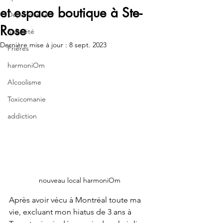
et espace boutique à Ste-
Dépendance
Rose
Sobriété
Dernière mise à jour :
8 sept. 2023
Prières
harmoniOm
Alcoolisme
Toxicomanie
addiction
nouveau local harmoniOm
Après avoir vécu à Montréal toute ma 
vie, excluant mon hiatus de 3 ans à 