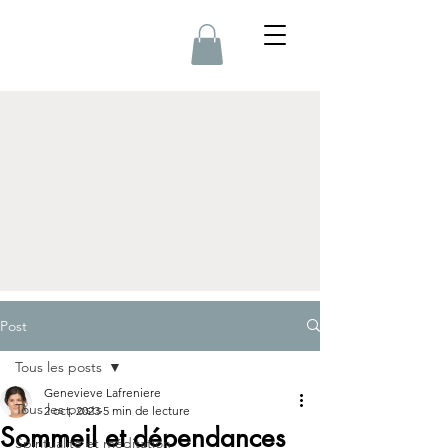
Post
Tous les posts
Genevieve Lafreniere
Tous les posts
2 oct. 2023
5 min de lecture
Sommeil et dépendances
Spiritualité et méditation