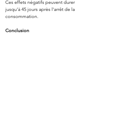
Ces effets négatifs peuvent durer 
jusqu'à 45 jours après l'arrêt de la 
consommation. 
Conclusion
Comme vous pouvez le constater, le 
sommeil et les dépendances sont 
étroitement liés. Prendre soin de notre 
sommeil peut jouer un rôle crucial 
dans la prévention et le traitement des 
dépendances, tandis que la gestion 
des dépendances peut améliorer la 
qualité de notre sommeil et, par 
conséquent, notre santé globale. Il est 
important de rechercher un équilibre 
entre un sommeil de qualité et la 
gestion des dépendances pour mener 
une vie épanouissante et en bonne 