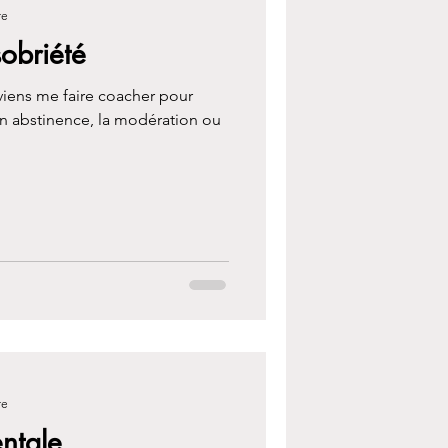
re
obriété
viens me faire coacher pour
n abstinence, la modération ou
re
ntale