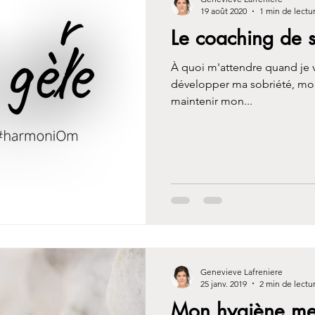
19 août 2020
1 min de lectu
Le coaching de s
À quoi m'attendre quand je 
développer ma sobriété, mo
maintenir mon...
Genevieve Lafreniere
25 janv. 2019
2 min de lectu
Mon hygiène me