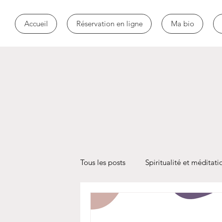
Accueil
Réservation en ligne
Ma bio
Tous les posts
Spiritualité et méditati
Toxicomanie
addiction