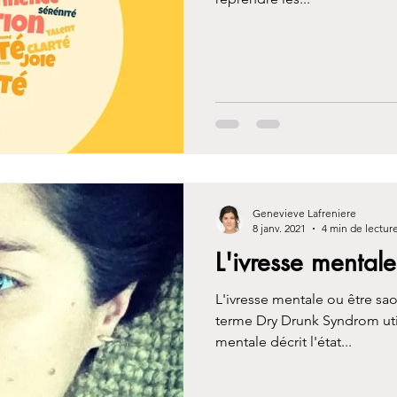
Genevieve Lafreniere
8 janv. 2021
4 min de lectur
L'ivresse mentale
L'ivresse mentale ou être sa
terme Dry Drunk Syndrom util
mentale décrit l'état...