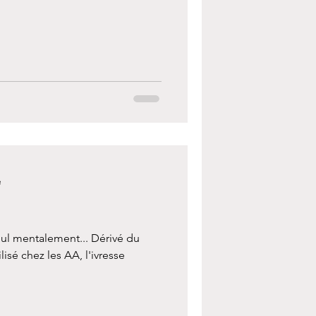
e
oul mentalement... Dérivé du
isé chez les AA, l'ivresse