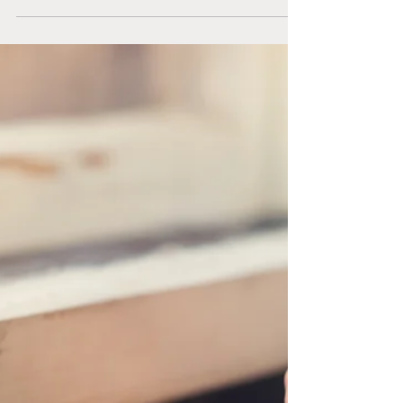
Dry January, les bienfaits d'un
janvier sec
CE TEXTE EST UNE TRADUCTION GOOGLE
D'UN ARTICLE DE JESSICA MIGALA DU
MAGAZINE GOODHOUSEKEEPING.COM
https://www.goodhousekeeping.com/healt...