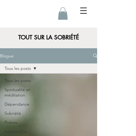
TOUT SUR LA SOBRIÉTÉ
Blogue
Tous les posts
Tous les posts
Spiritualité et
méditation
Dépendance
Sobriété
Prières
harmoniOm