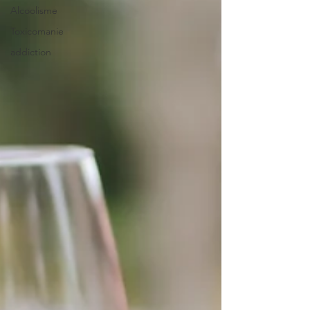
Alcoolisme
Toxicomanie
addiction