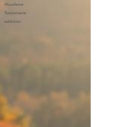
Alcoolisme
Toxicomanie
addiction