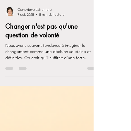
Genevieve Lafreniere
7 oct. 2025
5 min de lecture
Changer n'est pas qu'une
question de volonté
Nous avons souvent tendance à imaginer le
changement comme une décision soudaine et
définitive. On croit qu’il suffirait d’une forte
volonté pour arrêter de consommer, pour cesser
de grignoter le soir ou pour se lever chaque matin
afin d’aller courir. Mais si cela était aussi simple,
nous n’aurions pas besoin de tant d’efforts, de
soutien et de persévérance.