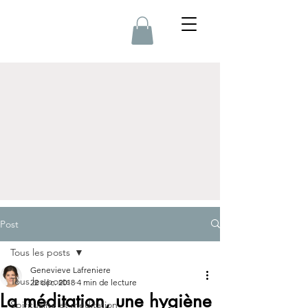
Post
Tous les posts
Genevieve Lafreniere
Tous les posts
22 déc. 2018
4 min de lecture
La méditation, une hygiène
Spiritualité et méditation