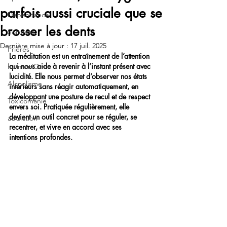
parfois aussi cruciale que se
Dépendance
brosser les dents
Sobriété
Dernière mise à jour :
17 juil. 2025
Prières
La méditation est un entraînement de l’attention 
qui nous aide à revenir à l’instant présent avec 
harmoniOm
lucidité. Elle nous permet d’observer nos états 
Alcoolisme
intérieurs sans réagir automatiquement, en 
développant une posture de recul et de respect 
Toxicomanie
envers soi. Pratiquée régulièrement, elle 
devient un outil concret pour se réguler, se 
addiction
recentrer, et vivre en accord avec ses 
intentions profondes.