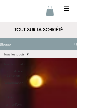
TOUT SUR LA SOBRIÉTÉ
Blogue
Tous les posts
Tous les posts
Spiritualité et
méditation
Dépendance
Sobriété
Prières
harmoniOm