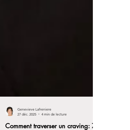
Genevieve Lafreniere