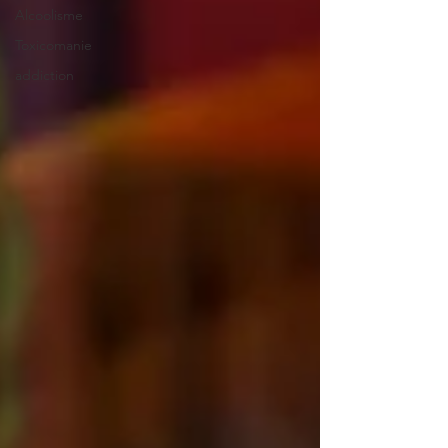
Alcoolisme
Toxicomanie
addiction