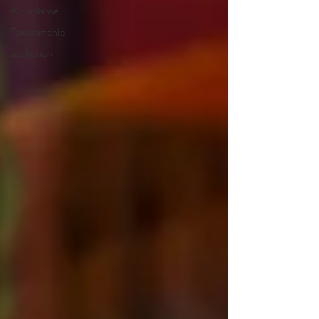
Alcoolisme
Toxicomanie
addiction