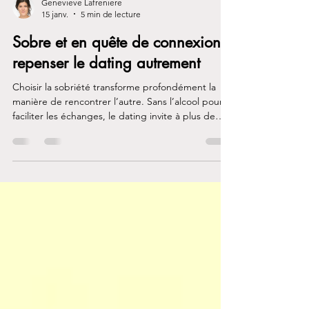
Genevieve Lafreniere
15 janv.
5 min de lecture
Sobre et en quête de connexion:
repenser le dating autrement
Choisir la sobriété transforme profondément la
manière de rencontrer l’autre. Sans l’alcool pour
faciliter les échanges, le dating invite à plus de
présence, de lenteur et d’authenticité. Rencontrer
quelqu’un en étant sobre demande du courage
et de la vulnérabilité, mais offre en retour la
possibilité de créer des liens plus justes, plus
stables et alignés avec son chemin de
rétablissement.