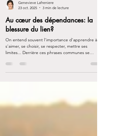
Genevieve Lafreniere
23 oct. 2025
3 min de lecture
Au cœur des dépendances: la
blessure du lien?
On entend souvent l'importance d'apprendre à
s'aimer, se choisir, se respecter, mettre ses
limites... Derrière ces phrases communes se
trouve une vérité quasi universelle chez celleux qui
développent une addiction: au cœur de la
dépendance, il y a une quête d’amour. Non pas
l’amour romantique ou passionnel, mais un amour
plus fondamental, celui d’être reconnu, vu,
accueilli, sécurisé.