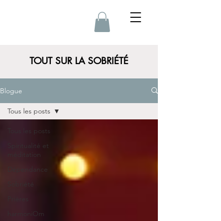
TOUT SUR LA SOBRIÉTÉ
Blogue
Tous les posts
Tous les posts
Spiritualité et
méditation
Dépendance
Sobriété
Prières
harmoniOm