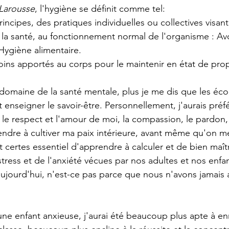
Larousse
, l'hygiène se définit comme tel:
ncipes, des pratiques individuelles ou collectives visant 
 la santé, au fonctionnement normal de l'organisme : 
Av
Hygiène alimentaire.
ins apportés au corps pour le maintenir en état de prop
 domaine de la santé mentale, plus je me dis que les éco
 enseigner le savoir-être. Personnellement, j'aurais préf
 le respect et l'amour de moi, la compassion, le pardon,
dre à cultiver ma paix intérieure, avant même qu'on me
 certes essentiel d'apprendre à calculer et de bien maîtr
stress et de l'anxiété vécues par nos adultes et nos enfa
ujourd'hui, n'est-ce pas parce que nous n'avons jamais 
 une enfant anxieuse, j'aurai été beaucoup plus apte à enr