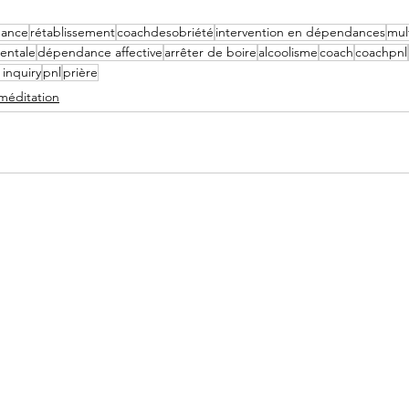
ance
rétablissement
coachdesobriété
intervention en dépendances
mul
entale
dépendance affective
arrêter de boire
alcoolisme
coach
coachpnl
inquiry
pnl
prière
 méditation