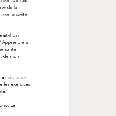
ation. Je suis 
te de la 
e mon anxiété 
ait-il pas 
? Apprendre à 
ne santé 
et de mon 
la 
méditation
. 
e les exercices 
ité. 
ono. La 