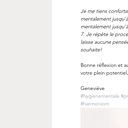
Je me tiens confortab
mentalement jusqu'à 7
mentalement jusqu'à
7. Je répète le proce
laisse aucune pensée
souhaite!
Bonne réflexion et au
votre plein potentiel
Geneviève
#hygiènementale
#p
#harmoniom