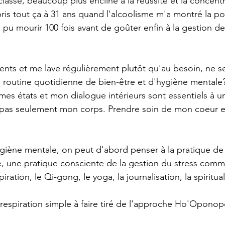
lasse, beaucoup plus encline à la réussite et la concentr
ris tout ça à 31 ans quand l'alcoolisme m'a montré la por
s pu mourir 100 fois avant de goûter enfin à la gestion d
ents et me lave régulièrement plutôt qu'au besoin, ne ser
e routine quotidienne de bien-être et d'hygiène mentale
es états et mon dialogue intérieurs sont essentiels à u
s pas seulement mon corps. Prendre soin de mon coeur 
 
iène mentale, on peut d'abord penser à la pratique de 
pie, une pratique consciente de la gestion du stress comm
iration, le Qi-gong, le yoga, la journalisation, la spiritual
 respiration simple à faire tiré de l'approche Ho'Oponop