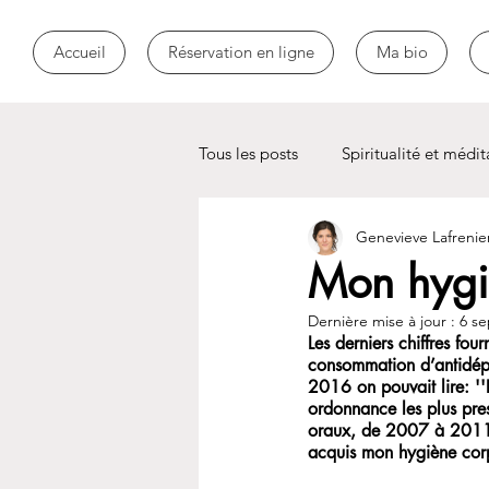
Accueil
Réservation en ligne
Ma bio
Tous les posts
Spiritualité et médit
Genevieve Lafrenie
Toxicomanie
addiction
Mon hygi
Dernière mise à jour :
6 se
Les derniers chiffres fo
consommation d’antidépr
2016 on pouvait lire: ''
ordonnance les plus pres
oraux, de 2007 à 2011''
acquis mon hygiène corp