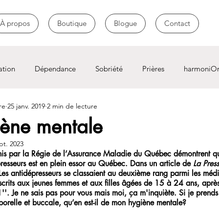
À propos
Boutique
Blogue
Contact
ation
Dépendance
Sobriété
Prières
harmoniO
re
25 janv. 2019
2 min de lecture
ène mentale
pt. 2023
urnis par la Régie de l’Assurance Maladie du Québec démontrent q
esseurs est en plein essor au Québec. Dans un article de 
La Pres
Les antidépresseurs se classaient au deuxième rang parmi les méd
crits aux jeunes femmes et aux filles âgées de 15 à 24 ans, après 
. Je ne sais pas pour vous mais moi, ça m'inquiète. Si je prends
orelle et buccale, qu’en est-il de mon hygiène mentale?