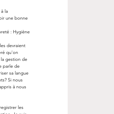
à la 
oir une bonne 
reté : Hygiène 
les devraient 
éré qu'on 
 la gestion de 
 parle de 
iser sa langue 
nts? Si nous 
appris à nous 
egistrer les 