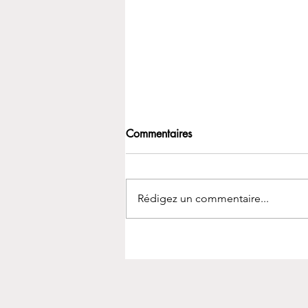
Commentaires
Rédigez un commentaire...
Comment traverser un craving:
7 pratiques concrètes