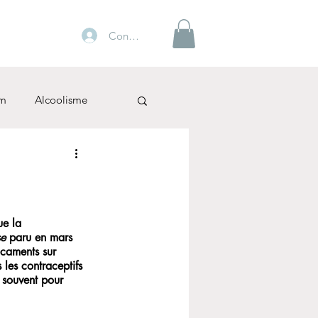
Connexion
m
Alcoolisme
ue la 
se
 paru en mars 
icaments sur 
les contraceptifs 
 souvent pour 