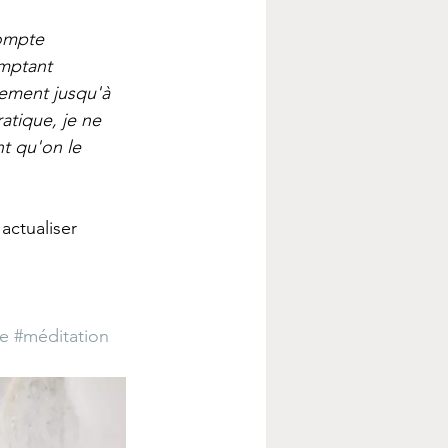
compte 
omptant 
ement jusqu'à 
atique, je ne 
t qu'on le 
actualiser 
re
#méditation