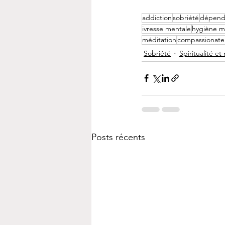
addiction
sobriété
dépend
ivresse mentale
hygiène m
méditation
compassionate 
Sobriété
Spiritualité et
Posts récents